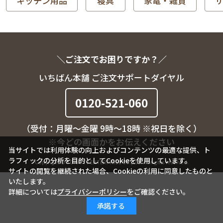
キッチン用品
寝具
家電・雑貨
＼ご注文でお困りですか？／
いちばん本舗 ご注文サポートダイヤル
0120-521-060
（受付：月曜～金曜 9時～18時 ※祝日を除く）
※今どの画面かをお伝えください
当サイトでは利用体験の向上およびコンテンツの最適な提供、ト
ラフィックの分析を目的としてCookieを使用しています。
Copyright © TOKAI TV ENTERPRISE Co.,Ltd. All rights reserved.
サイトの閲覧を継続された場合、Cookieの利用に同意したものと
いたします。
詳細については
プライバシーポリシー
をご確認ください。
承諾する