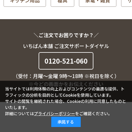
キッチン用品
寝具
家電・雑貨
＼ご注文でお困りですか？／
いちばん本舗 ご注文サポートダイヤル
0120-521-060
（受付：月曜～金曜 9時～18時 ※祝日を除く）
※今どの画面かをお伝えください
当サイトでは利用体験の向上およびコンテンツの最適な提供、ト
ラフィックの分析を目的としてCookieを使用しています。
Copyright © TOKAI TV ENTERPRISE Co.,Ltd. All rights reserved.
サイトの閲覧を継続された場合、Cookieの利用に同意したものと
いたします。
詳細については
プライバシーポリシー
をご確認ください。
承諾する