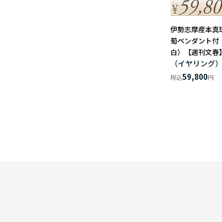
伊勢志摩産本真
萄ペンダント付（8
白）【週刊文春
（イヤリング
59,800