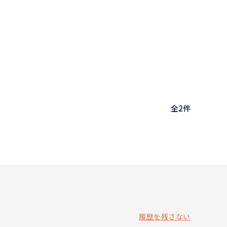
全
2
件
履歴を残さない