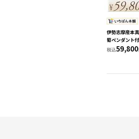
伊勢志摩産本真
萄ペンダント付（
59,800
白）【週刊文