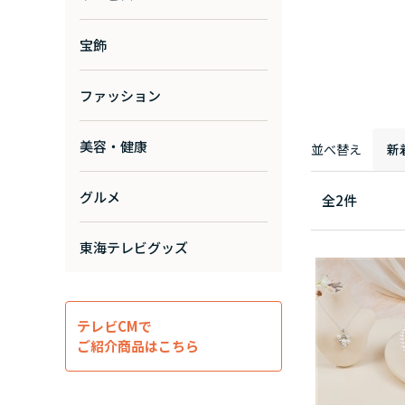
宝飾
ファッション
美容・健康
並べ替え
新
グルメ
全
2
件
東海テレビグッズ
テレビCMで
ご紹介商品はこちら