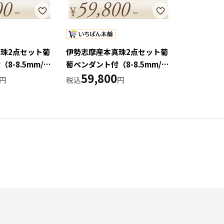
珠2点セット葡
伊勢志摩産本真珠2点セット葡
8-8.5mm/
萄ペンダント付（8-8.5mm/グ
59,800
春】
レー）【週刊文春】