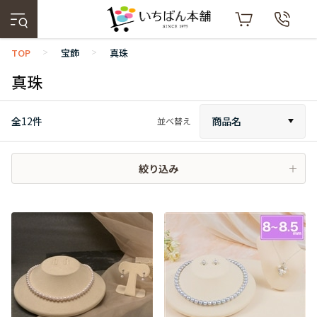
TOP
宝飾
真珠
>
>
真珠
全
12
件
商品名
並べ替え
絞り込み