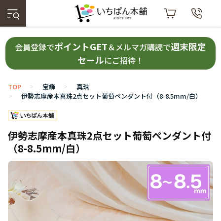
ポイントGET
週末限定
会員登録で
＆メルマガ購読で
セール
にご招待！
TOP
宝飾
真珠
>
>
伊勢志摩産本真珠2点セット葡萄ペンダント付（8-8.5mm/白）
>
伊勢志摩産本真珠2点セット葡萄ペンダント付
（8-8.5mm/白）