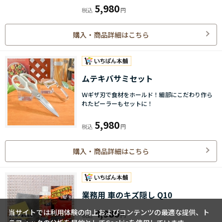
5,980
購入・商品詳細はこちら
ムテキバサミセット
Ｗギザ刃で食材をホールド！細部にこだわり作ら
れたピーラーもセットに！
5,980
購入・商品詳細はこちら
業務用 車のキズ隠し Q10
4,980
当サイトでは利用体験の向上およびコンテンツの最適な提供、ト