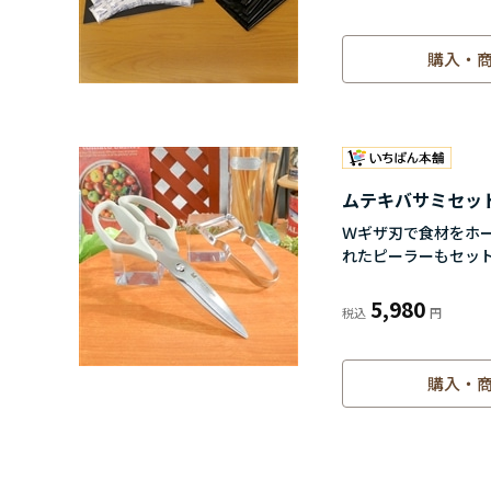
購入・
ムテキバサミセッ
Ｗギザ刃で食材をホ
れたピーラーもセッ
5,980
購入・