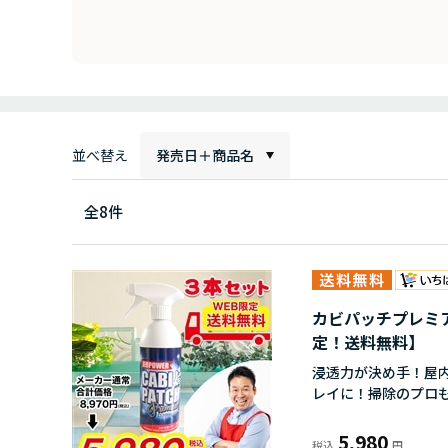
並べ替え
発売日＋商品名
全
8
件
カビパッチプレミア
定！送料無料】
浸透力が決め手！屋
レイに！掃除のプロ
5,980