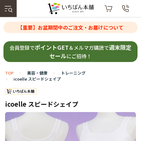
【重要】お盆期間中のご注文・お届けについて
ポイントGET
週末限定
会員登録で
＆メルマガ購読で
セール
にご招待！
TOP
美容・健康
トレーニング
>
>
icoelle スピードシェイプ
>
icoelle スピードシェイプ