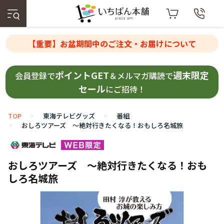
【重要】お盆期間中のご注文・お届けについて
ポイントGET
週末限定
会員登録で
＆メルマガ購読で
セール
にご招待！
TOP
東海テレビグッズ
番組
>
>
おしろツアーズ ～絶対行きたくなる！おもしろ名城旅
>
おしろツアーズ ～絶対行きたくなる！おも
しろ名城旅