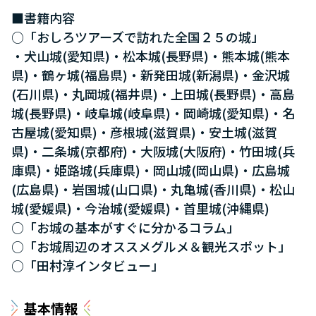
■書籍内容
○「おしろツアーズで訪れた全国２５の城」
・犬山城(愛知県)・松本城(長野県)・熊本城(熊本
県)・鶴ヶ城(福島県)・新発田城(新潟県)・金沢城
(石川県)・丸岡城(福井県)・上田城(長野県)・高島
城(長野県)・岐阜城(岐阜県)・岡崎城(愛知県)・名
古屋城(愛知県)・彦根城(滋賀県)・安土城(滋賀
県)・二条城(京都府)・大阪城(大阪府)・竹田城(兵
庫県)・姫路城(兵庫県)・岡山城(岡山県)・広島城
(広島県)・岩国城(山口県)・丸亀城(香川県)・松山
城(愛媛県)・今治城(愛媛県)・首里城(沖縄県)
○「お城の基本がすぐに分かるコラム」
○「お城周辺のオススメグルメ＆観光スポット」
○「田村淳インタビュー」
基本情報