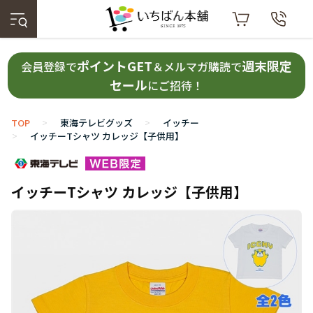
ポイントGET
週末限定
会員登録で
＆メルマガ購読で
セール
にご招待！
TOP
東海テレビグッズ
イッチー
>
>
イッチーTシャツ カレッジ【子供用】
>
イッチーTシャツ カレッジ【子供用】