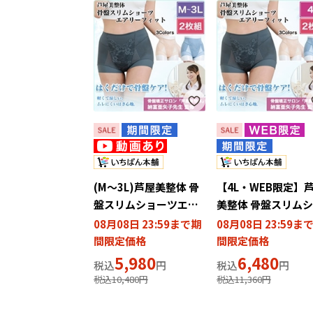
(M～3L)芦屋美整体 骨
【4L・WEB限定】
盤スリムショーツエア
美整体 骨盤スリム
リーフィット2枚組【期
ーツエアリーフィッ
08月08日 23:59まで期
08月08日 23:59ま
間限定価格】
枚組【期間限定価格
間限定価格
間限定価格
5,980
6,480
10,480
11,360