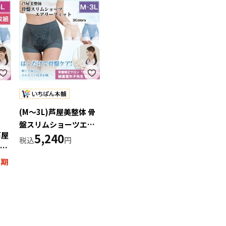
(M～3L)芦屋美整体 骨
盤スリムショーツエア
芦屋
5,240
リーフィット
ショ
ト2
で期
】