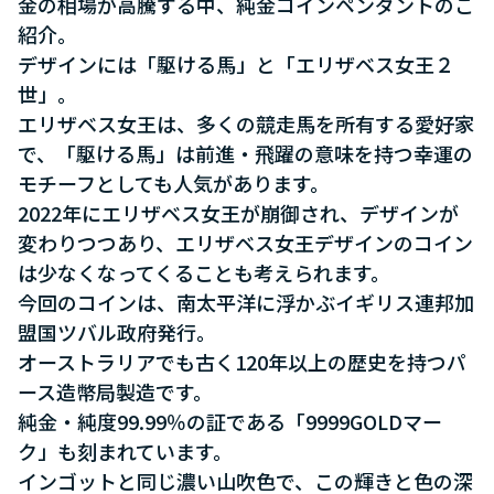
金の相場が高騰する中、純金コインペンダントのご
紹介。
デザインには「駆ける馬」と「エリザベス女王２
世」。
エリザベス女王は、多くの競走馬を所有する愛好家
で、「駆ける馬」は前進・飛躍の意味を持つ幸運の
モチーフとしても人気があります。
2022年にエリザベス女王が崩御され、デザインが
変わりつつあり、エリザベス女王デザインのコイン
は少なくなってくることも考えられます。
今回のコインは、南太平洋に浮かぶイギリス連邦加
盟国ツバル政府発行。
オーストラリアでも古く120年以上の歴史を持つパ
ース造幣局製造です。
純金・純度99.99％の証である「9999GOLDマー
ク」も刻まれています。
インゴットと同じ濃い山吹色で、この輝きと色の深