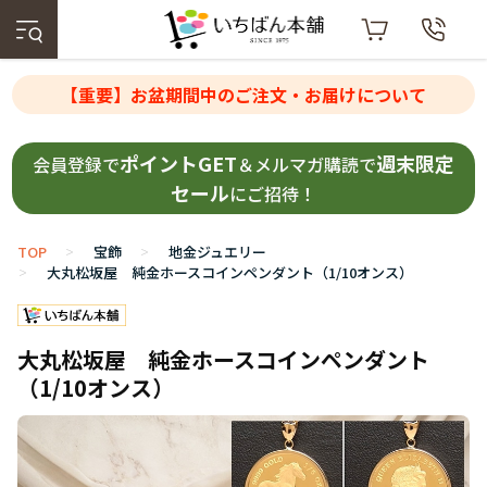
【重要】お盆期間中のご注文・お届けについて
ポイントGET
週末限定
会員登録で
＆メルマガ購読で
セール
にご招待！
TOP
宝飾
地金ジュエリー
>
>
大丸松坂屋 純金ホースコインペンダント（1/10オンス）
>
大丸松坂屋 純金ホースコインペンダント
（1/10オンス）